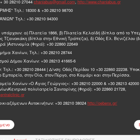
+ 30 28210 27044
chaniabus@gmail.com
,
http://www.chaniabus.gr
ΡΜΗΣ" Τηλ.: 18300 & +30 28210 98700
ΑΝΙΩΝ" Τηλ.: +30 28210 94300
 υπάρχουν: α) Πλατεία 1866, β) Πλατεία Κελαϊδή (δίπλα από το Υπε
ός Τζανακάκη (δίπλα στην Εθνική Τράπεζα), δ) Οδός Ελ. Βενιζέλου (
ρά )Αστυνομία (Φηρά): +30 22860 22649
μήμα Χανίων, Τηλ.: +30 28210 28744
μού Δήμου Χανίων: +30 28213 41665-6
 Τηλ.: +30 28210 28444 | Δ/νση: Οδός Περίδου 10 +30 22860 22238. Υπ
ο Εμπορείο, στην Οία, στον Πύργο, στο Καμάρι και στην Περίσσα.
ομείο Χανίων «Ο Άγιος Γεώργιος»: +30 28210 22000 & +30 28213 42000 
ίωνΚεντρικό πολυϊατρείο Σαντορίνης (Φηρά): +30 22860 21728,
ntralclinic.gr
ικιαζόμενων Αυτοκινήτων: +30 28210 38024
http://oebenx.gr/
μενο