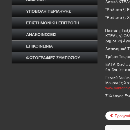
Aστικό ΚΤΕΛ:
"Ραδιοταξί Ε
ΥΠΟΒΟΛΗ ΠΕΡΙΛΗΨΗΣ
"Ραδιοταξί Χ
ΕΠΙΣΤΗΜΟΝΙΚΗ ΕΠΙΤΡΟΠΗ
Πιάτσες Ταξί
ΑΝΑΚΟΙΝΩΣΕΙΣ
ΚΤΕΛ), γ) Οδ
Δημοτική Αγο
ΕΠΙΚΟΙΝΩΝΙΑ
Αστυνομικό Τ
Τμήμα Τουρισ
ΦΩΤΟΓΡΑΦΙΕΣ ΣΥΜΠΟΣΙΟΥ
ΕΛΤΑ Χανίων:
θα βρείτε στ
Γενικό Νοσοκ
Μουρνιές Χαν
www.santorinice
Σύλλογος Ενο
Προηγού