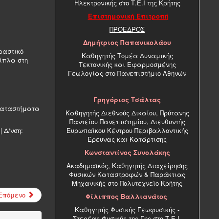
Ηλεκτρονικής στο Τ.Ε.Ι της Κρήτης
Επιστημονική Επιτροπή
ΠΡΟΕΔΡΟΣ
Δημήτριος Παπανικολάου
ραστικό
Καθηγητής Τομέα Δυναμικής
δίπλα στη
Τεκτονικής και Εφαρμοσμένης
Γεωλογίας στο Πανεπιστήμιο Αθηνών
Γρηγόριος Τσάλτας
οκαταστήματα
Καθηγητής Διεθνούς Δικαίου, Πρύτανης
Παντείου Πανεπιστημίου, Διευθυντής
| Δ/νση:
Ευρωπαϊκου Κέντρου Περιβαλλοντικής
Έρευνας και Κατάρτισης
Κωνσταντίνος Συνολάκης
Ακαδημαϊκός, Καθηγητής Διαχείρησης
Φυσικών Καταστροφών & Παράκτιας
Μηχανικής στο Πολυτεχνείο Κρήτης
Επόμενο
Φίλιππος Βαλλιανάτος
Καθηγητής Φυσικής Γεωφυσικής -
Στερέας Φυσικής της Γης στο Τ.Ε.Ι.