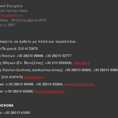
κά Στοιχεία
πό τον/την
maria
:
Uncategorised
θηκε : 09 Σεπτεμβρίου 2015
ις: 2857
πορείτε να έρθετε με πλοίο και αεροπλάνο.
 Πειραιά: 210 4172675
 Χανίων: +30 28210 98888, +30 28210 52777
 Αθηνών (Ελ. Βενιζέλος): +30 210 3530000,
www.aia.gr
 Χανίων (Ιωάννης Δασκαλογιάννης): +30 28210 83800, +30 28210 8380
 (210 4197470)
www.anek.gr
.
ines: (+30 28210 66088, +30 28210 63264)
www.olympicair.com
nes: (+30 28210 63366)
www.aegeanair.com
ΛΕΦΩΝΑ
: +30 28213 41600