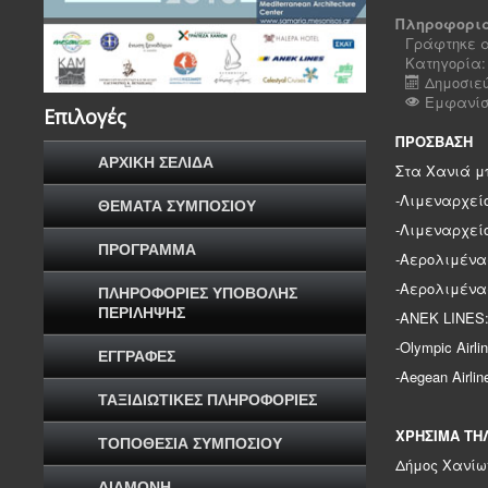
Πληροφορια
Γράφτηκε α
Κατηγορία
Δημοσιεύ
Εμφανίσε
Επιλογές
ΠΡΟΣΒΑΣΗ
ΑΡΧΙΚΗ ΣΕΛΙΔΑ
Στα Χανιά μ
-Λιμεναρχείο
ΘΕΜΑΤΑ ΣΥΜΠΟΣΙΟΥ
-Λιμεναρχείο
ΠΡΟΓΡΑΜΜΑ
-Αερολιμένας
-Αερολιμένας
ΠΛΗΡΟΦΟΡΙΕΣ ΥΠΟΒΟΛΗΣ
ΠΕΡΙΛΗΨΗΣ
-ANEK LINES:
-Olympic Airl
ΕΓΓΡΑΦΕΣ
-Aegean Airli
ΤΑΞΙΔΙΩΤΙΚΕΣ ΠΛΗΡΟΦΟΡΙΕΣ
ΧΡΗΣΙΜΑ ΤΗ
ΤΟΠΟΘΕΣΙΑ ΣΥΜΠΟΣΙΟΥ
Δήμος Χανίων
ΔΙΑΜΟΝΗ